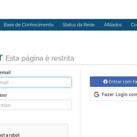
Base de Conhecimento
Status da Rede
Afiliados
Co
r
Esta página é restrita
email
Entrar com F
sso