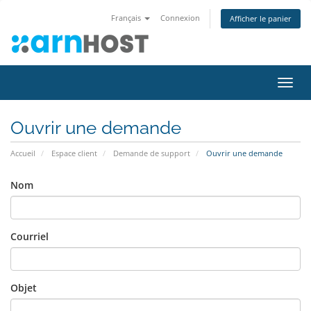
Français
Connexion
Afficher le panier
Bascu
la
navig
Ouvrir une demande
Accueil
Espace client
Demande de support
Ouvrir une demande
Nom
Courriel
Objet