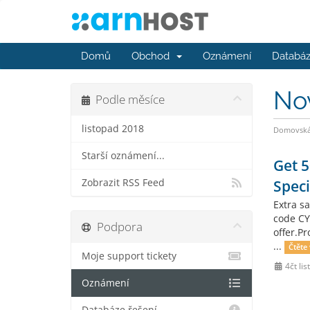
Domů
Obchod
Oznámení
Databáz
No
Podle měsíce
listopad 2018
Domovská 
Starší oznámení...
Get 5
Zobrazit RSS Feed
Speci
Extra s
code CY
Podpora
offer.P
...
Čtěte 
Moje support tickety
4čt li
Oznámení