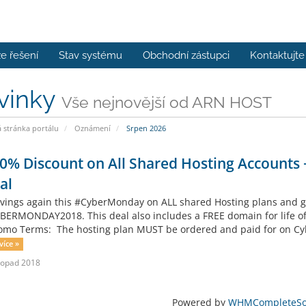
e řešení
Stav systému
Obchodní zástupci
Kontaktujte
vinky
Vše nejnovější od ARN HOST
stránka portálu
Oznámení
Srpen 2026
0% Discount on All Shared Hosting Account
al
avings again this #CyberMonday on ALL shared Hosting plans and g
BERMONDAY2018. This deal also includes a FREE domain for life off
romo Terms: The hosting plan MUST be ordered and paid for on 
více »
stopad 2018
Powered by
WHMCompleteSol