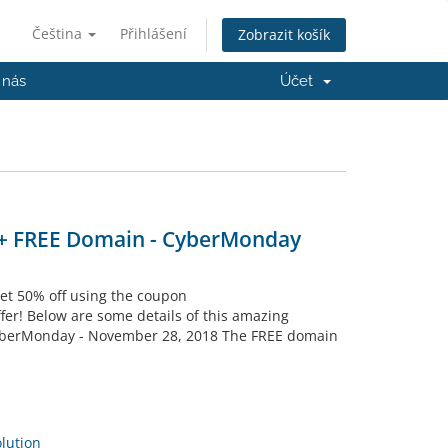
Čeština
Přihlášení
Zobrazit košík
 nás
Účet
s + FREE Domain - CyberMonday
et 50% off using the coupon
er! Below are some details of this amazing
CyberMonday - November 28, 2018 The FREE domain
ution