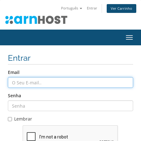
Português
Entrar
Ver Carrinho
Alter
nave
Entrar
Email
Senha
Lembrar