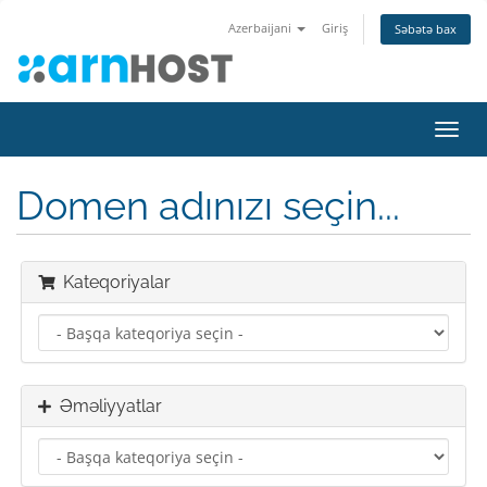
Azerbaijani
Giriş
Səbətə bax
Naviq
keçid
Domen adınızı seçin...
Kateqoriyalar
Əməliyyatlar