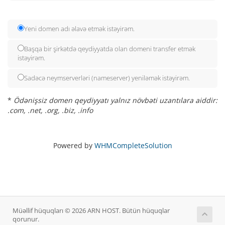
Yeni domen adı əlavə etmək istəyirəm.
Başqa bir şirkətdə qeydiyyatda olan domeni transfer etmək
istəyirəm.
Sadəcə neymserverləri (nameserver) yeniləmək istəyirəm.
*
Ödənişsiz domen qeydiyyatı yalnız növbəti uzantılara aiddir:
.com, .net, .org, .biz, .info
Powered by
WHMCompleteSolution
Müəllif hüquqları © 2026 ARN HOST. Bütün hüquqlar
qorunur.