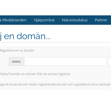
 & Meddelanden
Hjälpcentral
Nätverksstatus
Partner
j en domän...
Registrera en ny domän
www.
Flytta/Transfer en domän från en annan registrar
Jag vill använda min redan registrerade domän och uppdatera mina namnser