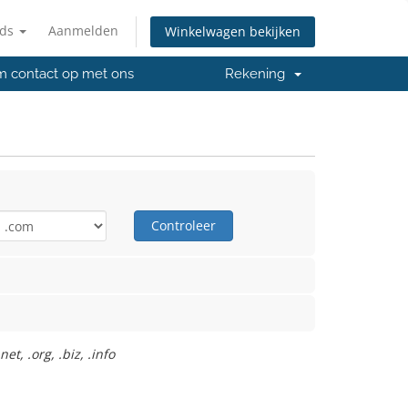
nds
Aanmelden
Winkelwagen bekijken
 contact op met ons
Rekening
Controleer
t, .org, .biz, .info