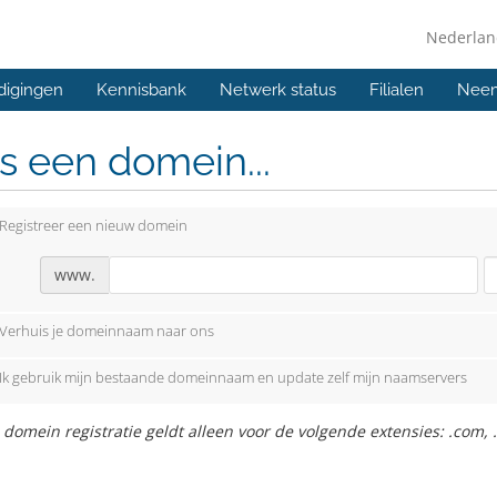
Nederla
digingen
Kennisbank
Netwerk status
Filialen
Neem
s een domein...
Registreer een nieuw domein
www.
Verhuis je domeinnaam naar ons
Ik gebruik mijn bestaande domeinnaam en update zelf mijn naamservers
 domein registratie geldt alleen voor de volgende extensies: .com, .ne