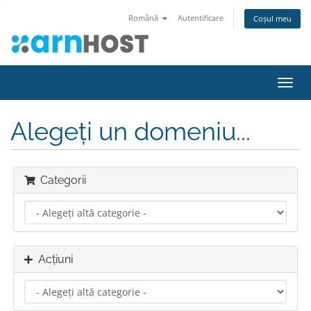
Română
Autentificare
Coșul meu
Navi
Toggl
Alegeți un domeniu...
Categorii
Acțiuni