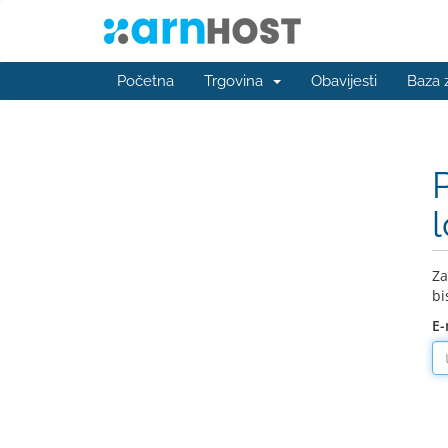
Početna
Trgovina
Obavijesti
Baza 
Za
bi
E-