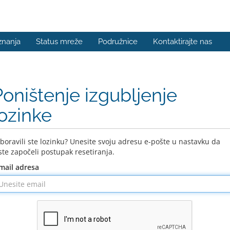
znanja
Status mreže
Podružnice
Kontaktirajte nas
Poništenje izgubljenje
lozinke
boravili ste lozinku? Unesite svoju adresu e-pošte u nastavku da
ste započeli postupak resetiranja.
mail adresa