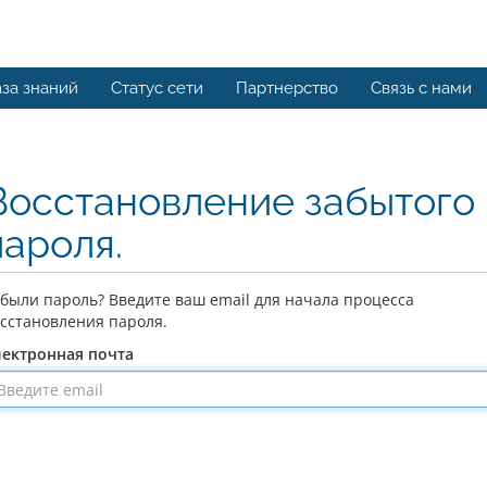
за знаний
Статус сети
Партнерство
Связь с нами
Восстановление забытого
пароля.
были пароль? Введите ваш email для начала процесса
сстановления пароля.
лектронная почта