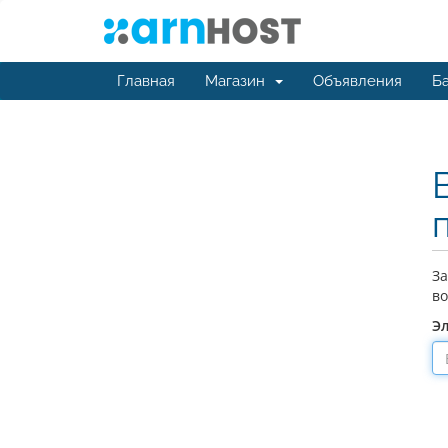
Главная
Магазин
Объявления
Ба
За
во
Э