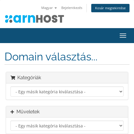
Magyar
Bejelentkezés
Kosár megtekintése
Váltá
a
navig
Domain választás...
Kategóriák
Műveletek