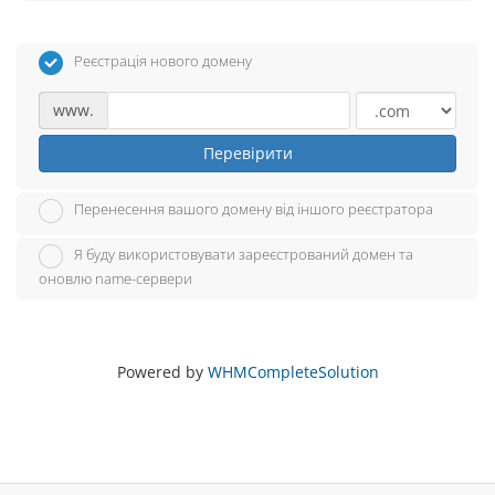
Реєстрація нового домену
www.
Перевірити
Перенесення вашого домену від іншого реєстратора
Я буду використовувати зареєстрований домен та
оновлю name-сервери
Powered by
WHMCompleteSolution