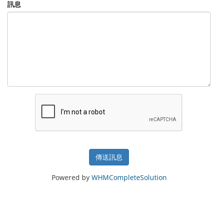
訊息
傳送訊息
Powered by
WHMCompleteSolution