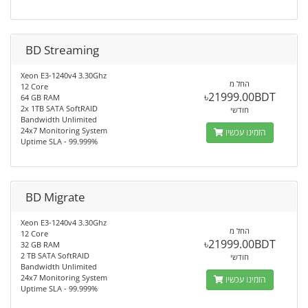
BD Streaming
Xeon E3-1240v4 3.30Ghz
החל מ
12 Core
৳21999.00BDT
64 GB RAM
2x 1TB SATA SoftRAID
חודשי
Bandwidth Unlimited
24x7 Monitoring System
הזמינו עכשיו
Uptime SLA - 99.999%
BD Migrate
Xeon E3-1240v4 3.30Ghz
החל מ
12 Core
৳21999.00BDT
32 GB RAM
2 TB SATA SoftRAID
חודשי
Bandwidth Unlimited
24x7 Monitoring System
הזמינו עכשיו
Uptime SLA - 99.999%