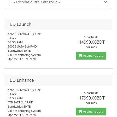
BD Launch
Xeon E3-1240v4 3.30Ghz
A partir de
8 Core
৳14999.00BDT
16 GB RAM
500GB SATA SoftRAID
por mês
Bandwidth 10 TB
24x7 Monitoring System
Assinar agora
Uptime SLA - 99.999%
BD Enhance
Xeon E3-1240v4 3.30Ghz
A partir de
8 Core
৳17999.00BDT
32 GB RAM
1TB SATA SoftRAID
por mês
Bandwidth 30 TB
24x7 Monitoring System
Assinar agora
Uptime SLA - 99.999%