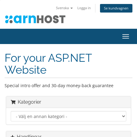
Svenska
Logga in
Se kundvagnen
Växla
navig
For your ASP.NET
Website
Special intro offer and 30-day money-back guarantee
Kategorier
Handlingar