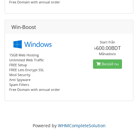
Free Domain with annual order
Win-Boost
Start från
৳600.00BDT
Månadsvis
15GB Web Hosting
Unlimited Web Traffic
Beställ nu
FREE Setup
FREE Lets Encrypt SSL
Mod Security
Anti Spyware
Spam Filters
Free Domain with annual order
Powered by
WHMCompleteSolution