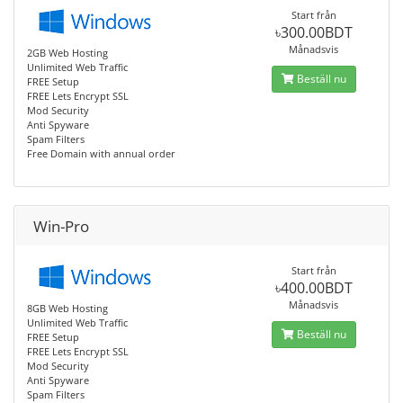
Start från
৳300.00BDT
Månadsvis
2GB Web Hosting
Unlimited Web Traffic
Beställ nu
FREE Setup
FREE Lets Encrypt SSL
Mod Security
Anti Spyware
Spam Filters
Free Domain with annual order
Win-Pro
Start från
৳400.00BDT
Månadsvis
8GB Web Hosting
Unlimited Web Traffic
Beställ nu
FREE Setup
FREE Lets Encrypt SSL
Mod Security
Anti Spyware
Spam Filters