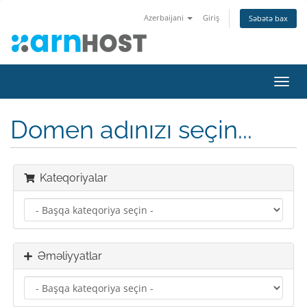
Azerbaijani
Giriş
Səbətə bax
Naviq
keçid
Domen adınızı seçin...
Kateqoriyalar
Əməliyyatlar