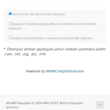
Yeni domen adı əlavə etmək istəyirəm.
Başqa bir şirkətdə qeydiyyatda olan domeni transfer etmək
istəyirəm.
Sadəcə neymserverləri (nameserver) yeniləmək istəyirəm.
*
Ödənişsiz domen qeydiyyatı yalnız növbəti uzantılara aiddir:
.com, .net, .org, .biz, .info
Powered by
WHMCompleteSolution
Müəllif hüquqları © 2026 ARN HOST. Bütün hüquqlar
qorunur.