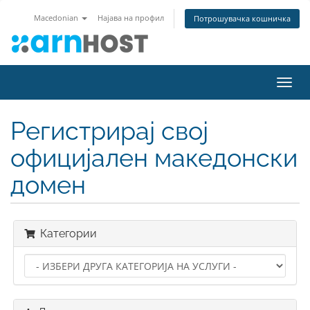
Macedonian
Најава на профил
Потрошувачка кошничка
Вклу
ја
нави
Регистрирај свој
официјален македонски
домен
Категории